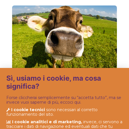
Sì, usiamo i cookie, ma cosa
FATTO IN OLOJIN
significa?
Fiordimaso: la vostra e-bottega di fiducia.
Forse cliccherai semplicemente su “accetta tutto”, ma se
invece vuoi saperne di più, eccoci qui.
I cookie tecnici
sono necessari al corretto
funzionamento del sito.
I cookie analitici e di marketing,
invece, ci servono a
tracciare i dati di navigazione ed eventuali dati che tu