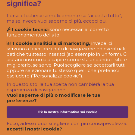
significa?
Forse cliccherai semplicemente su “accetta tutto”,
ma se invece vuoi saperne di più, eccoci qui.
I cookie tecnici
sono necessari al corretto
funzionamento del sito.
I cookie analitici e di marketing,
invece, ci
servono a tracciare i dati di navigazione ed eventuali
dati che tu stesso inserisci (ad esempio in un form). Ci
aiutano insomma a capire come sta andando il sito e
migliorarlo, se serve. Puoi scegliere se accettarli tutti
oppure selezionare tu stesso quelli che preferisci
escludere (“Personalizza cookie”).
In questo sito, la tua scelta non cambierà la tua
esperienza di navigazione.
Vuoi saperne di più o modificare le tue
preferenze?
Se l’azienda soffre di personalità multipla
C’è la nostra informativa sui cookie
Ecco, adesso puoi scegliere con più consapevolezza:
accetti i nostri cookie?