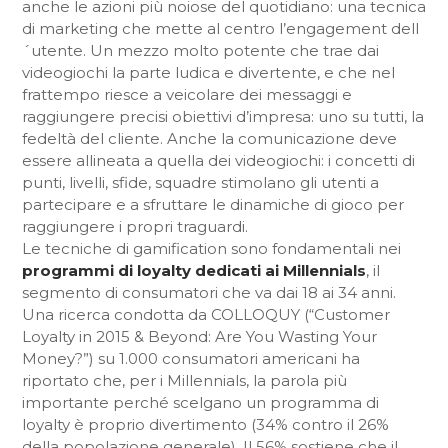
anche le azioni più noiose del quotidiano: una tecnica
di marketing che mette al centro l’engagement dell
´utente. Un mezzo molto potente che trae dai
videogiochi la parte ludica e divertente, e che nel
frattempo riesce a veicolare dei messaggi e
raggiungere precisi obiettivi d’impresa: uno su tutti, la
fedeltà del cliente. Anche la comunicazione deve
essere allineata a quella dei videogiochi: i concetti di
punti, livelli, sfide, squadre stimolano gli utenti a
partecipare e a sfruttare le dinamiche di gioco per
raggiungere i propri traguardi.
Le tecniche di gamification sono fondamentali nei
programmi di loyalty dedicati ai Millennials
, il
segmento di consumatori che va dai 18 ai 34 anni.
Una ricerca condotta da COLLOQUY (“Customer
Loyalty in 2015 & Beyond: Are You Wasting Your
Money?”) su 1.000 consumatori americani ha
riportato che, per i Millennials, la parola più
importante perché scelgano un programma di
loyalty è proprio divertimento (34% contro il 26%
della popolazione generale). Il 56% sostiene che il