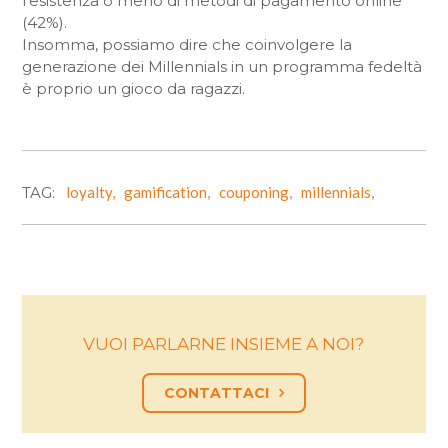
l’esistenza o meno di metodi di pagamento online
(42%).
Insomma, possiamo dire che coinvolgere la
generazione dei Millennials in un programma fedeltà
è proprio un gioco da ragazzi.
TAG:
loyalty,
gamification,
couponing,
millennials,
VUOI PARLARNE INSIEME A NOI?
CONTATTACI