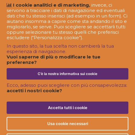
I cookie analitici e di marketing,
invece, ci
servono a tracciare i dati di navigazione ed eventuali
dati che tu stesso inserisci (ad esempio in un form). Ci
aiutano insomma a capire come sta andando il sito e
migliorarlo, se serve. Puoi scegliere se accettarli tutti
oppure selezionare tu stesso quelli che preferisci
escludere (“Personalizza cookie”).
In questo sito, la tua scelta non cambierà la tua
esperienza di navigazione.
#FAREMEGLIO
Vuoi saperne di più o modificare le tue
Loyalty e community: la soluzione più
preferenze?
giusta è sempre quella su misura
C’è la nostra informativa sui cookie
Ecco, adesso puoi scegliere con più consapevolezza:
accetti i nostri cookie?
Accetta tutti i cookie
Usa cookie necessari
Olojin S.r.l. Società Benefit è un marchio registrato | Cap. Soc. € 80.000 -