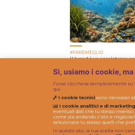
#FAREMEGLIO
Il brand è un ecosistema: c
cavarsela tra specie invasiv
habitat mutevoli.
Sì, usiamo i cookie, ma
Forse cliccherai semplicemente su “
qui.
I cookie tecnici
sono necessari al
I cookie analitici e di marketing
eventuali dati che tu stesso inseris
come sta andando il sito e migliorarl
selezionare tu stesso quelli che pref
In questo sito, la tua scelta non cam