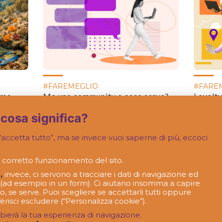
#FAREMEGLIO
#FARE
ome
Ma una community a cosa serve?
Loyalty
e e
più giu
misura
 cosa significa?
accetta tutto”, ma se invece vuoi saperne di più, eccoci
 corretto funzionamento del sito.
,
invece, ci servono a tracciare i dati di navigazione ed
ci (ad esempio in un form). Ci aiutano insomma a capire
o, se serve. Puoi scegliere se accettarli tutti oppure
erisci escludere (“Personalizza cookie”).
bierà la tua esperienza di navigazione.