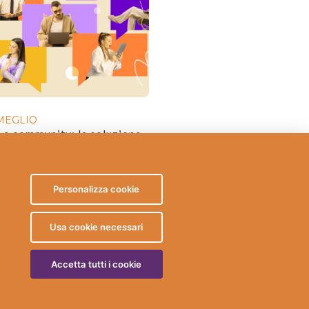
MEGLIO
 e community: la soluzione
sta è sempre quella su
Personalizza cookie
Usa cookie necessari
Accetta tutti i cookie