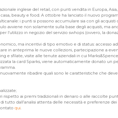
onale inglese del retail, con punti vendita in Europa, Asia,
 casa, beauty e food. A ottobre ha lanciato il nuovo program
ticanale: i punti si possono accumulare sia con gli acquisti 
ulo avviene non solamente sulla base degli acquisti, ma anch
er l’utilizzo in negozio del servizio swhops (ovvero, la dona
nomico, ma incentivi di tipo emotivo e di status: accesso ad
istare in anteprima le nuove collezioni, partecipazione a eve
g e sfilate, visite alle tenute aziendali in cui Marks&Spence
tilizzata la card Sparks, viene automaticamente donato un p
rogramma.
o nuovamente ribadire quali sono le caratteristiche che de
alizzate;
 rispetto ai premi tradizionali in denaro o alle raccolte punt
i tutto dall’analisi attenta delle necessità e preferenze de
contato
qui
.