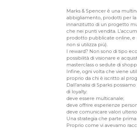
Marks & Spencer è una multinazi
abbigliamento, prodotti per la
innanzitutto di un progetto mul
che nei punti vendita. L’accum
prodotto pubblicate online, e p
non si utilizza più).
I reward? Non sono di tipo eco
possibilità di visionare e acqu
masterclass o sedute di shoppin
Infine, ogni volta che viene u
proprio da chi è iscritto al p
Dall’analisi di Sparks possiam
di loyalty:
deve essere multicanale;
deve offrire esperienze person
deve comunicare valori ulteriori
Una strategia che parte prima d
Proprio come vi avevamo rac