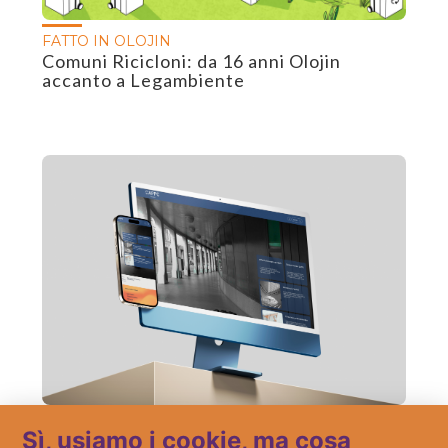
FATTO IN OLOJIN
Comuni Ricicloni: da 16 anni Olojin
accanto a Legambiente
FATTO IN OLOJIN
Sì, usiamo i cookie, ma cosa
Una nuova “casa” online per gli architetti