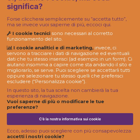
significa?
di Padova
Forse cliccherai semplicemente su “accetta tutto”,
ma se invece vuoi saperne di più, eccoci qui.
I cookie tecnici
sono necessari al corretto
funzionamento del sito.
I cookie analitici e di marketing,
invece, ci
servono a tracciare i dati di navigazione ed eventuali
dati che tu stesso inserisci (ad esempio in un form). Ci
aiutano insomma a capire come sta andando il sito e
migliorarlo, se serve. Puoi scegliere se accettarli tutti
oppure selezionare tu stesso quelli che preferisci
escludere (“Personalizza cookie”).
In questo sito, la tua scelta non cambierà la tua
esperienza di navigazione.
FATTO IN OLOJIN
Vuoi saperne di più o modificare le tue
Oltre la logistica: comunicare attraverso
preferenze?
agenti e distributori.
C’è la nostra informativa sui cookie
Ecco, adesso puoi scegliere con più consapevolezza:
accetti i nostri cookie?