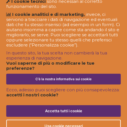
I cookie tecnici
sono necessari al corretto
funzionamento del sito.
I cookie analitici e di marketing,
invece, ci
servono a tracciare i dati di navigazione ed eventuali
dati che tu stesso inserisci (ad esempio in un form). Ci
aiutano insomma a capire come sta andando il sito e
migliorarlo, se serve. Puoi scegliere se accettarli tutti
oppure selezionare tu stesso quelli che preferisci
escludere (“Personalizza cookie”).
In questo sito, la tua scelta non cambierà la tua
esperienza di navigazione.
FATTO IN OLOJIN
Vuoi saperne di più o modificare le tue
Oltre la logistica: comunicare attraverso
preferenze?
agenti e distributori.
C’è la nostra informativa sui cookie
Ecco, adesso puoi scegliere con più consapevolezza:
accetti i nostri cookie?
Accetta tutti i cookie
Usa cookie necessari