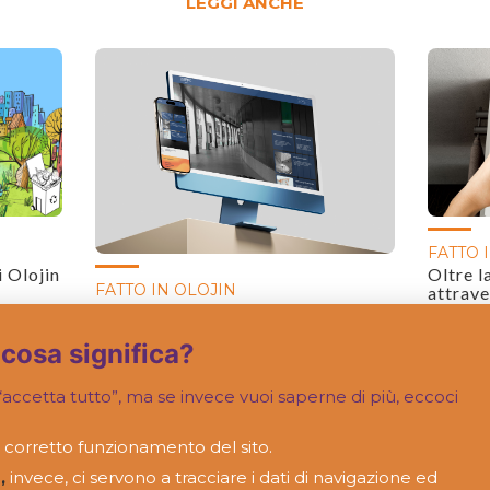
LEGGI ANCHE
FATTO 
i Olojin
Oltre l
FATTO IN OLOJIN
attrave
Una nuova “casa” online per gli
architetti di Padova
 cosa significa?
accetta tutto”, ma se invece vuoi saperne di più, eccoci
 corretto funzionamento del sito.
,
invece, ci servono a tracciare i dati di navigazione ed