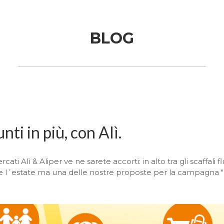
BLOG
nti in più, con Alì.
cati Alì & Aliper ve ne sarete accorti: in alto tra gli scaffali f
e l´estate ma una delle nostre proposte per la campagna "D