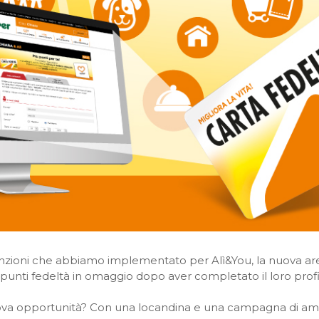
 funzioni che abbiamo implementato per Alì&You, la nuova a
i punti fedeltà in omaggio dopo aver completato il loro pro
a opportunità? Con una locandina e una campagna di amb