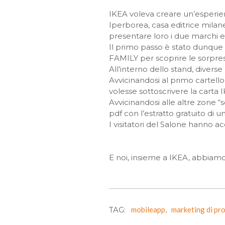
IKEA voleva creare un’esperienz
Iperborea, casa editrice milane
presentare loro i due marchi e
Il primo passo è stato dunque cr
FAMILY per scoprire le sorpres
All’interno dello stand, diverse
Avvicinandosi al primo cartello
volesse sottoscrivere la carta
Avvicinandosi alle altre zone “s
pdf con l’estratto gratuito di u
I visitatori del Salone hanno a
E noi, insieme a IKEA, abbiamo
TAG:
mobileapp,
marketing di pr