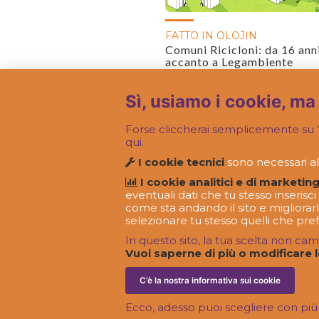
FATTO IN OLOJIN
Comuni Ricicloni: da 16 ann
accanto a Legambiente
Sì, usiamo i cookie, ma
Forse cliccherai semplicemente su “
qui.
I cookie tecnici
sono necessari al
I cookie analitici e di marketing
eventuali dati che tu stesso inseris
come sta andando il sito e migliorarl
selezionare tu stesso quelli che pref
In questo sito, la tua scelta non cam
Vuoi saperne di più o modificare 
C’è la nostra informativa sui cookie
Ecco, adesso puoi scegliere con pi
Olojin S.r.l. Società Benefit è un marchio re