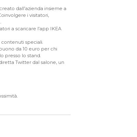
 creato dall’azienda insieme a
nvolgere i visitatori,
.
tatori a scaricare l’app IKEA
i contenuti speciali.
n buono da 10 euro per chi
o presso lo stand.
diretta Twitter dal salone, un
ssimità.