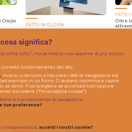
FATTO 
i Olojin
Oltre l
FATTO IN OLOJIN
attrave
Una nuova “casa” online per gli
architetti di Padova
 cosa significa?
accetta tutto”, ma se invece vuoi saperne di più, eccoci
 corretto funzionamento del sito.
,
invece, ci servono a tracciare i dati di navigazione ed
ci (ad esempio in un form). Ci aiutano insomma a capire
o, se serve. Puoi scegliere se accettarli tutti oppure
erisci escludere (“Personalizza cookie”).
bierà la tua esperienza di navigazione.
le tue preferenze?
ù consapevolezza:
accetti i nostri cookie?
gistrato | Cap. Soc. € 80.000 - Reg. Imp. TV 320021 - P.IVA 01560130930 - PEC olojin@r