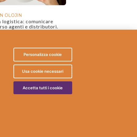
IN OLOJIN
a logistica: comunicare
rso agenti e distributori.
Personalizza cookie
Usa cookie necessari
Accetta tutti i cookie
egisterpec.it - SDI W7YVJK9 -
Privacy
-
Cookies