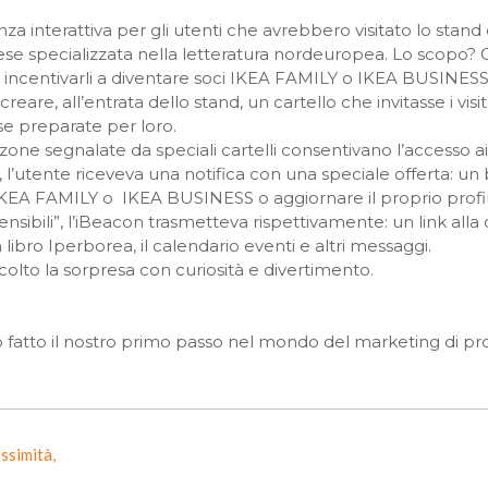
a interattiva per gli utenti che avrebbero visitato lo stand
se specializzata nella letteratura nordeuropea. Lo scopo? Coi
 incentivarli a diventare soci IKEA FAMILY o IKEA BUSINESS
eare, all’entrata dello stand, un cartello che invitasse i visi
e preparate per loro.
 zone segnalate da speciali cartelli consentivano l’accesso a
, l’utente riceveva una notifica con una speciale offerta: u
 IKEA FAMILY o IKEA BUSINESS o aggiornare il proprio profil
ensibili”, l’iBeacon trasmetteva rispettivamente: un link alla 
n libro Iperborea, il calendario eventi e altri messaggi.
ccolto la sorpresa con curiosità e divertimento.
 fatto il nostro primo passo nel mondo del marketing di pro
ossimità,