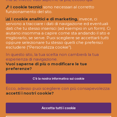
I cookie tecnici
sono necessari al corretto
funzionamento del sito.
I cookie analitici e di marketing,
invece, ci
servono a tracciare i dati di navigazione ed eventuali
dati che tu stesso inserisci (ad esempio in un form). Ci
aiutano insomma a capire come sta andando il sito e
migliorarlo, se serve. Puoi scegliere se accettarli tutti
oppure selezionare tu stesso quelli che preferisci
escludere (“Personalizza cookie”).
In questo sito, la tua scelta non cambierà la tua
VITA DA OLOJIN
esperienza di navigazione.
Se c'è lei, meglio non esagerare con i
Vuoi saperne di più o modificare le tue
punti esclamativi. Ecco Elisabetta, la
preferenze?
nostra senior copywriter & strategist.
C’è la nostra informativa sui cookie
Ecco, adesso puoi scegliere con più consapevolezza:
accetti i nostri cookie?
Accetta tutti i cookie