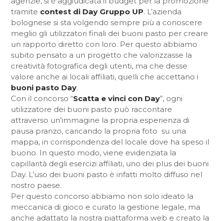
agenzie, si è aggiudicata il budget per la promozione
tramite
contest di Day Gruppo UP
. L’azienda
bolognese si sta volgendo sempre più a conoscere
meglio gli utilizzatori finali dei buoni pasto per creare
un rapporto diretto con loro. Per questo abbiamo
subito pensato a un progetto che valorizzasse la
creatività fotografica degli utenti, ma che desse
valore anche ai locali affiliati, quelli che accettano i
buoni pasto Day
.
Con il concorso “
Scatta e vinci con Day
”, ogni
utilizzatore dei buoni pasto può raccontare
attraverso un'immagine la propria esperienza di
pausa pranzo, caricando la propria foto su una
mappa, in corrispondenza del locale dove ha speso il
buono. In questo modo, viene evidenziata la
capillarità degli esercizi affiliati, uno dei plus dei buoni
Day. L’uso dei buoni pasto è infatti molto diffuso nel
nostro paese.
Per questo concorso abbiamo non solo ideato la
meccanica di gioco e curato la gestione legale, ma
anche adattato la nostra piattaforma web e creato la