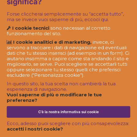
di Padova
significa?
Forse cliccherai semplicemente su “accetta tutto”,
ma se invece vuoi saperne di più, eccoci qui.
I cookie tecnici
sono necessari al corretto
funzionamento del sito.
I cookie analitici e di marketing,
invece, ci
servono a tracciare i dati di navigazione ed eventuali
dati che tu stesso inserisci (ad esempio in un form). Ci
aiutano insomma a capire come sta andando il sito e
migliorarlo, se serve. Puoi scegliere se accettarli tutti
oppure selezionare tu stesso quelli che preferisci
escludere (“Personalizza cookie”).
In questo sito, la tua scelta non cambierà la tua
esperienza di navigazione.
FATTO IN OLOJIN
Vuoi saperne di più o modificare le tue
Oltre la logistica: comunicare attraverso
preferenze?
agenti e distributori.
C’è la nostra informativa sui cookie
Ecco, adesso puoi scegliere con più consapevolezza:
accetti i nostri cookie?