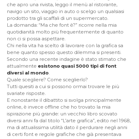
che apro una rivista, leggo il menù al ristorante,
navigo un sito, viaggio in auto o scelgo un qualsiasi
prodotto tra gli scaffali di un supermercato.
La domanda: “Ma che font è?” ricorre nella mia
quotidianità molto più frequentemente di quanto
non ci si possa aspettare.
Chi nella vita ha scelto di lavorare con la grafica sa
bene quanto spesso questo dilemma si presenti.
Secondo una recente indagine è stato stimato che
attualmente
esistono quasi 5000 tipi di font
diversi al mondo
.
Quale scegliere? Come sceglierlo?
Tutti quesiti a cui si possono ormai trovare le più
svariate risposte.
E nonostante il dibattito si svolga principalmente
online, è invece offline che ho trovato la mia
ispirazione più grande: un vecchio libro scovato
diversi anni fa dal titolo “L’arte grafica”, edito nel 1968,
ma di attualissima utilità dato il perdurare negli anni
di certi font e regole grafiche che già presentava