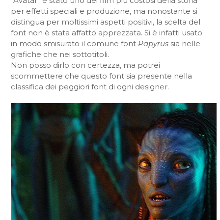
“Avatar” è stato uno dei film più costosi della storia
per effetti speciali e produzione, ma nonostante si
distingua per moltissimi aspetti positivi, la scelta del
font non è stata affatto apprezzata. Si è infatti usato
in modo smisurato il comune font
Papyrus
sia nelle
grafiche che nei sottotitoli.
Non posso dirlo con certezza, ma potrei
scommettere che questo font sia presente nella
classifica dei peggiori font di ogni designer.