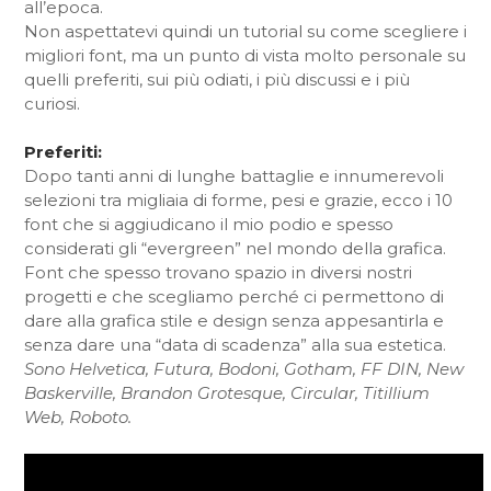
all’epoca.
Non aspettatevi quindi un tutorial su come scegliere i
migliori font, ma un punto di vista molto personale su
quelli preferiti, sui più odiati, i più discussi e i più
curiosi.
Preferiti:
Dopo tanti anni di lunghe battaglie e innumerevoli
selezioni tra migliaia di forme, pesi e grazie, ecco i 10
font che si aggiudicano il mio podio e spesso
considerati gli “evergreen” nel mondo della grafica.
Font che spesso trovano spazio in diversi nostri
progetti e che scegliamo perché ci permettono di
dare alla grafica stile e design senza appesantirla e
senza dare una “data di scadenza” alla sua estetica.
Sono Helvetica, Futura, Bodoni, Gotham, FF DIN, New
Baskerville, Brandon Grotesque, Circular, Titillium
Web, Roboto.