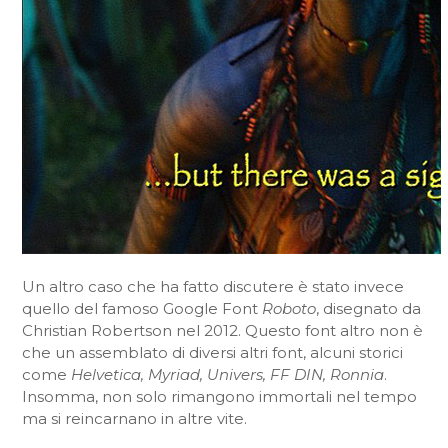
Un altro caso che ha fatto discutere è stato invece
quello del famoso Google Font
Roboto
, disegnato da
Christian Robertson nel 2012. Questo font altro non è
che un assemblato di diversi altri font, alcuni storici
come
Helvetica, Myriad, Univers, FF DIN, Ronnia
.
Insomma, non solo rimangono immortali nel tempo
ma si reincarnano in altre vite.