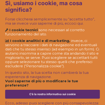
Ma una community a cosa serve?
Sì, usiamo i cookie, ma cosa
significa?
Forse cliccherai semplicemente su “accetta tutto”,
ma se invece vuoi saperne di più, eccoci qui.
I cookie tecnici
sono necessari al corretto
funzionamento del sito.
I cookie analitici e di marketing,
invece, ci
servono a tracciare i dati di navigazione ed eventuali
dati che tu stesso inserisci (ad esempio in un form). Ci
aiutano insomma a capire come sta andando il sito e
migliorarlo, se serve. Puoi scegliere se accettarli tutti
oppure selezionare tu stesso quelli che preferisci
escludere (“Personalizza cookie”).
In questo sito, la tua scelta non cambierà la tua
esperienza di navigazione.
#FAREMEGLIO
Vuoi saperne di più o modificare le tue
Loyalty e community: la soluzione più
preferenze?
giusta è sempre quella su misura
C’è la nostra informativa sui cookie
Ecco, adesso puoi scegliere con più consapevolezza: